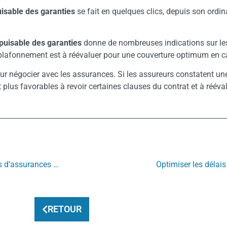
isable des garanties
se fait en quelques clics, depuis son ordin
puisable des garanties
donne de nombreuses indications sur les
e plafonnement est à réévaluer pour une couverture optimum en ca
ur négocier avec les assurances. Si les assureurs constatent un
t plus favorables à revoir certaines clauses du contrat et à rééva
Gestion d’immeubles de bureaux vs logements : des contrats d’assurances spécifiques
Optimiser les délais
RETOUR