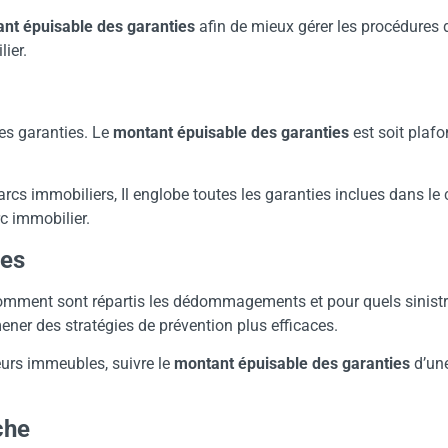
nt épuisable des garanties
afin de mieux gérer les procédures d
ier.
s garanties. Le
montant
épuisable des garanties
est soit plaf
s immobiliers, Il englobe toutes les garanties inclues dans le 
rc immobilier.
ies
omment sont répartis les dédommagements et pour quels sinistr
ener des stratégies de prévention plus efficaces.
ieurs immeubles, suivre le
montant épuisable des garanties
d’un
che