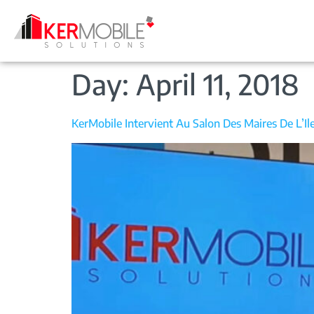
Day:
April 11, 2018
KerMobile Intervient Au Salon Des Maires De L’Il