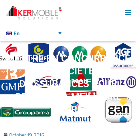
En
METTRE EN CONCURRENCE
LES SOCIÉTÉS
D’ASSURANCES POUR
OBTENIR LA MEILLEURE
OFFRE
October 19, 2016