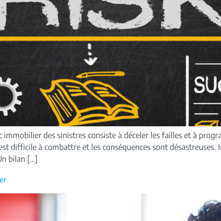
 immobilier des sinistres consiste à déceler les failles et à prog
est difficile à combattre et les conséquences sont désastreuses. 
n bilan […]
er